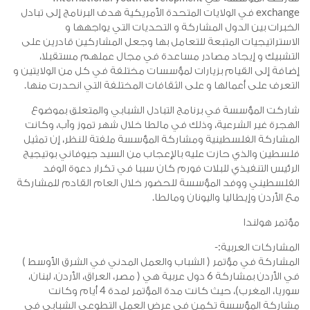
exchange في الولايات المتحدة الأمريكية هدف البرنامج إلى تبادل
لخبرات بين الدول المشاركة و التحديات التي يواجهها و
لاستراتيجيات المتبعة للتعامل بها وجعل المشاركين قادرين على
لتشبيك و إيجاد مصادر مساعدة في مجال عملهم مستقبلا،
ضافة إلى القيام بزيارات لمؤسسات مختلفة في كل من الولايتين و
لتعرف على أعمالها و على الثقافات المختلفة التي انحدرت منها.
اركت المؤسسة في برنامج التبادل الشبابي والمتعلق بموضوع
لهجرة غير الشرعية، وذلك في مالطا خلال شهر تموز وآب، وكانت
لمشاركة الفلسطينية ومشاركة المؤسسة ملفتة للنظر، إن تمثيل
لسطين والذي حازت عليه بالإعجاب من السيد جيوفاني بوتيجيج
لرئيس التنفيذي للبلات فورم كان سببا في تكرار دعوة الوفد
لفلسطيني ووفد المؤسسة للحضور خلال العام القادم للمشاركة
ع الأردن وإيطاليا واليونان ومالطا.
ؤتمر هولندا
لمشاركات العربية:-
لمشاركة في مؤتمر ( الشباب والعمل المدني في الشرق الأوسط )
في الأردن بمشاركة 6 دول عربية هي ( مصر، العراق، الأردن، لبنان،
سوريا، المغرب)، حيث كانت مدة المؤتمر لمدة 4 أيام وكانت
شاركة المؤسسة تكمن في عرض العمل التطوعي الشبابي في