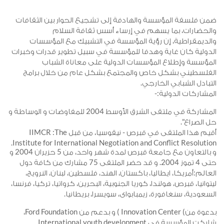
من فلسفة المؤسسة والهادفة إلى تشجيع الحوار بين الثقافات
الحضارات، بما يسهم في إرساء أسس ثقافة السلام
الديمقراطية، إن رؤية المؤسسة في التشبيك مع المؤسسات
لدولية كان غاية وهدفا للمؤسسة في سبيل تطوير قدرات وخبرات
لمؤسسة وإطلاع المؤسسات الدولية على معاناة الشباب
لفلسطيني بشكل خاص والمجتمع بشكل عام من خلال برامج
لتبادل الشبابي الخارجي.
لمشاركات الدولية:-
المشاركة في ملتقى الشرق الأوسط 2004 للمفاوضات و الوساطة و
ل الصراع".
أقيم هذا الملتقى في قبرص - نيقوسيا، من قبل IIMCR :The
Institute for International Negotiation and Conflict Resolution.
و بالتعاون مع جامعة قبرص لمدة شهر واحد، من 5 حزيران 2004 و
حتى 4 تموز 2004. و قد حضر الملتقى 75 مشارك من كافة دول
لعالم:أمريكا، ايطاليا، باكستان، الهند، فلسطين، لبنان، النرويج،
يتوانيا، قبرص، هولندا، كوريا الجنوبية، البحرين، كرواتيا، تركيا، فرنسا،
لسعودية، سنغافورة، زيمبابواى، سويسرا، بريطانيا.
بدعوة من) Innovation Center ) و بدعم من Ford Foundation،
شاركت المؤسسة في International youth development