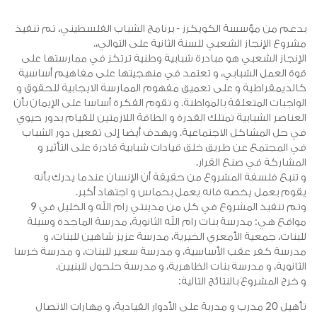
دعم من مؤسسة الكويكرز - برنامج الشباب الفلسطيني، تم تنفيذ
شروع الإنجاز الشعبي للسنة الثانية على التوالي،.
لإنجاز الشعبي هو مبادرة شبابية وطنية ترتكز في ممارستها على
وة العمل الشبابي، و تعتمد في منهجيتها على مفاهيم أساسية
الديمقراطية و على تعميق مفهوم الممارسة الايجابية للحقوق و
لواجبات المتعلقة بالمواطنة. و تقوم الفكرة أساسا على الإيمان بأن
لعناصر الشبابية تمتلك القدرة و الطاقة اللازمتين للقيام بدور حيوي
ي حل المشاكل الاجتماعية. ويهدف أيضا إلى تفعيل دور الشباب
ي المجتمع عن طريق خلق قيادات شبابية قادرة على التأثير و
لمشاركة في صنع القرار.
 تنبع فلسفة المشروع من حقيقة أن الإنسان عندما يدرك بأنه
قوم بعمل يخصه فانه يعمل بحماس و اجتهاد أكبر.
وتم تنفيذ المشروع في كل من مدينتي رام الله و الخليل في 9
واقع هي: مدرسة بنات رام الله الثانوية، مدرسة الماجدة وسيلة
لبنات، جمعية الأمعري الخيرية، مدرسة عزيز شاهين للبنات، و
درسة كفر عقب الأساسية، و مدرسة سعير للبنات، و مدرسة خرسا
لثانوية، و مدرسة بنات الظاهرية، و مدرسة حلحول للبنيين.
 خرج المشروع بالنتائج التالية:
تأهيل 20 مدرب و مدربة على الأدوار القيادية، و مهارات الاتصال